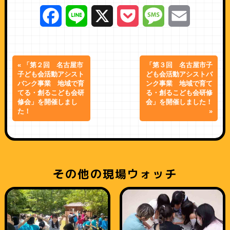
Facebook
Line
X
Pocket
Message
Email
« 「第２回 名古屋市
「第３回 名古屋市子
子ども会活動アシスト
ども会活動アシストバ
バンク事業 地域で育
ンク事業 地域で育て
てる・創るこども会研
る・創るこども会研修
修会」を開催しまし
会」を開催しました！
た！
»
その他の現場ウォッチ