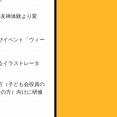
～
（友禅体験より変
びイベント「ウィー
るイラストレータ
方（子ども会役員の
者の方）向けに研修