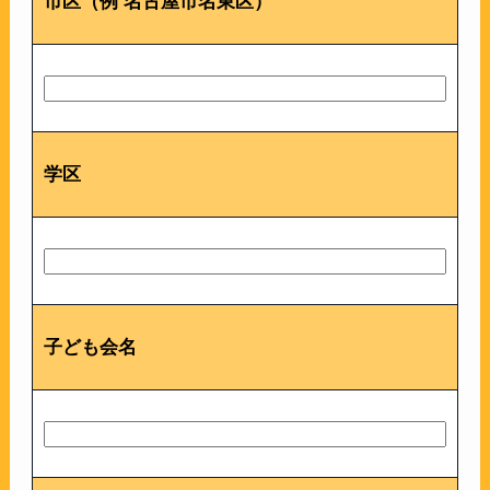
市区（例 名古屋市名東区）
学区
子ども会名