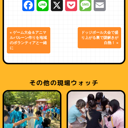
Facebook
Line
X
Pocket
Message
Email
« ゲーム大会＆アニマ
ドッジボール大会で盛
ルバルーン作りを地域
り上がる裏で謎解きが
のボランティアと一緒
白熱！ »
に
その他の現場ウォッチ