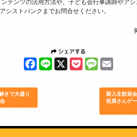
コンテンツの活用方法や、子ども会行事講師やアシ
アシストバンクまでお問合せください。
シェアする
Facebook
Line
X
Pocket
Message
Email
謎解きで大盛り
新入生歓迎
会
役員さんゲ