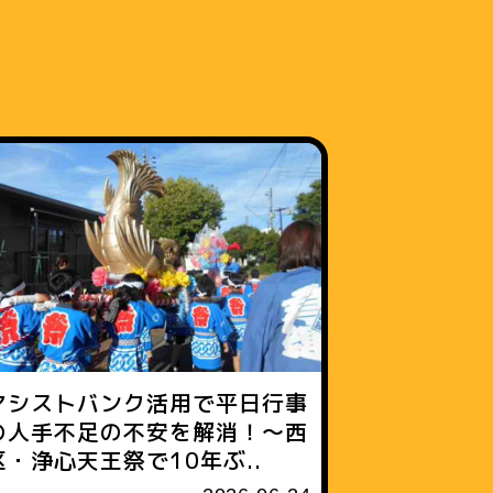
アシストバンク活用で平日行事
の人手不足の不安を解消！〜西
区・浄心天王祭で10年ぶ..