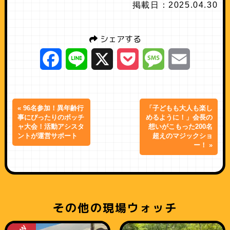
掲載日：2025.04.30
シェアする
Facebook
Line
X
Pocket
Message
Email
« 96名参加！異年齢行
「子どもも大人も楽し
事にぴったりのボッチ
めるように！」会長の
ャ大会！活動アシスタ
想いがこもった200名
ントが運営サポート
超えのマジックショ
ー！ »
その他の現場ウォッチ