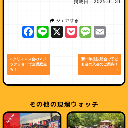
掲載日：2025.01.31
シェアする
Facebook
Line
X
Pocket
Message
Email
« クリスマス会のマジ
新一年生説明会で子ど
ックショーで全員総立
も会の入会のご案内！
ち！
»
その他の現場ウォッチ
NEW