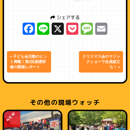
シェアする
Facebook
Line
X
Pocket
Message
Email
« 子ども会活動のヒン
クリスマス会のマジッ
ト満載！第2回基礎研
クショーで全員総立
修の開催レポート
ち！ »
その他の現場ウォッチ
NEW