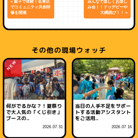
« 親子で体験！名東区
みんなで楽しくお楽し
でコミュニティ共創研
み会！！ドッヂビーや
修を開催
大縄跳び！！ »
その他の現場ウォッチ
NEW
何がでるかな？！夏祭り
当日の人手不足をサポー
で大人気の「くじ引き」
トする活動アシスタント
ブースの..
をご活用..
2026.07.31
2026.07.16