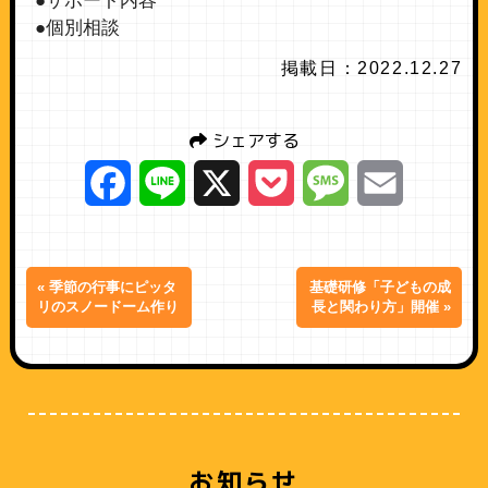
●サポート内容
●個別相談
掲載日：2022.12.27
シェアする
Facebook
Line
X
Pocket
Message
Email
« 季節の行事にピッタ
基礎研修「子どもの成
リのスノードーム作り
長と関わり方」開催 »
お知らせ