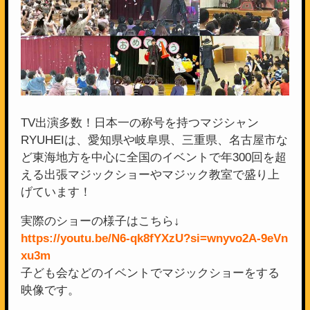
TV出演多数！日本一の称号を持つマジシャン
RYUHEIは、愛知県や岐阜県、三重県、名古屋市な
ど東海地方を中心に全国のイベントで年300回を超
える出張マジックショーやマジック教室で盛り上
げています！
実際のショーの様子はこちら↓
https://youtu.be/N6-qk8fYXzU?si=wnyvo2A-9eVn
xu3m
子ども会などのイベントでマジックショーをする
映像です。