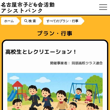
toggl
ホーム
検 索
すべてのプラン・行事
プラン・行事
高校生とレクリエーション！
開催事業者： 同朋高校クラス連合