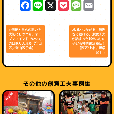
Facebook
Line
X
Pocket
Message
Email
« 伝統と自らの想いを
地域とつながる、無理
大切にしつつも、オー
なく続ける。創意工夫
プンマインドでいいも
が詰まった10年ぶりの
のは取り入れる【守山
子ども神輿復活秘話！
区／守山区子連】
【西区/上名古屋学
区】 »
その他の創意工夫事例集
NEW