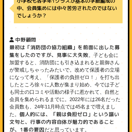
小学校も各学年1クラスが基本の学級編成の
中、会員集めには中々苦労されたのではない
でしょうか？
中野顧問
最初は「消防団の協力組織」を前面に出した募
集をしたのですが、見事に大失敗
。子ども会に
加盟すると、消防団にも引き込まれると親御さん
が警戒しちゃったみたいで。改めて保護者の立場
になって考え、「保護者の負担ゼロ！」を打ち出
したところ徐々に人数が集まり始め、今では子ど
も同士の口コミや活動の様子に惹かれて、自然と
会員を集められるまでに。2022年には26名だった
会員数も、24年11月時点では45名まで増えまし
個人的には、「親は負担ゼロ」という謳い
た。
文句と、行事の内容自体が魅力的であること
が、1番の要因
だと思っています。