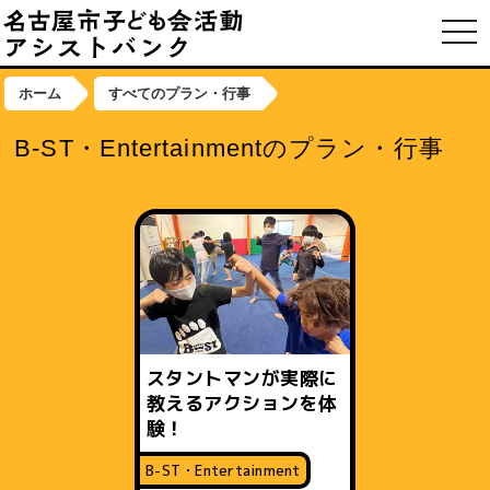
toggl
ホーム
すべてのプラン・行事
B-ST・Entertainmentのプラン・行事
スタントマンが実際に
教えるアクションを体
験！
B-ST・Entertainment