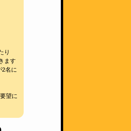
たり
きます
が2名に
ご要望に