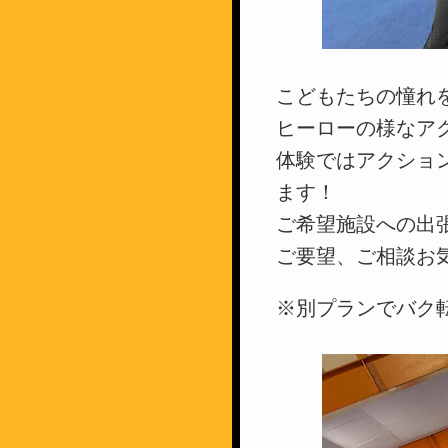
こどもたちの憧れ
ヒーローの様なア
体験ではアクショ
ます！
ご希望施設への出
ご要望、ご相談お
※別プランでバク