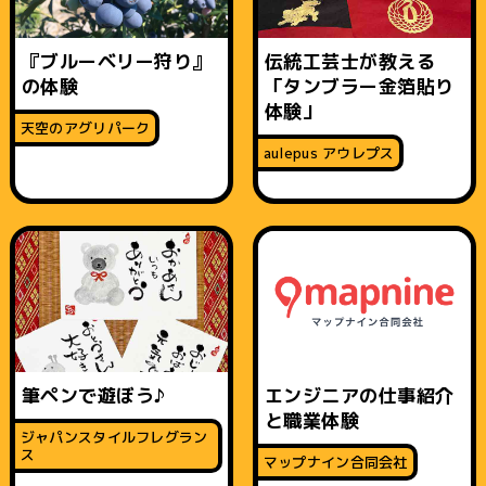
『ブルーベリー狩り』
伝統工芸士が教える
の体験
「タンブラー金箔貼り
体験」
天空のアグリパーク
aulepus アウレプス
筆ペンで遊ぼう♪
エンジニアの仕事紹介
と職業体験
ジャパンスタイルフレグラン
ス
マップナイン合同会社