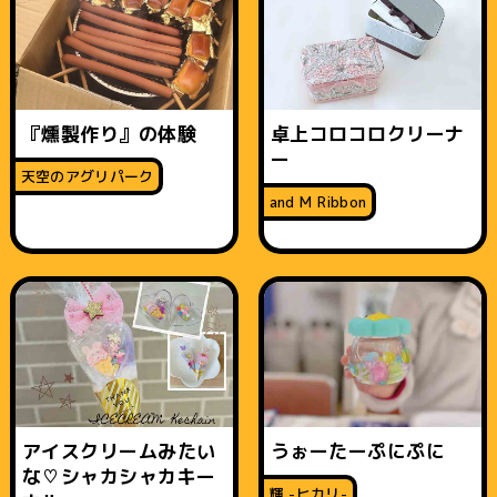
『燻製作り』の体験
卓上コロコロクリーナ
ー
天空のアグリパーク
and M Ribbon
アイスクリームみたい
うぉーたーぷにぷに
な♡シャカシャカキー
輝 -ヒカリ-