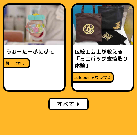
うぉーたーぷにぷに
伝統工芸士が教える
「ミニバッグ金箔貼り
輝 -ヒカリ-
体験」
aulepus アウレプス
すべて