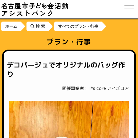
toggl
ホーム
検 索
すべてのプラン・行事
プラン・行事
デコパージュでオリジナルのバッグ作
り
開催事業者： I*s core アイズコア