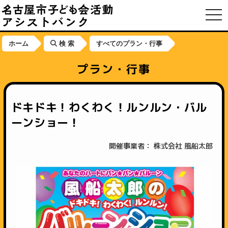
toggl
ホーム
検 索
すべてのプラン・行事
プラン・行事
ドキドキ！わくわく！ルンルン・バル
ーンショー！
開催事業者： 株式会社 風船太郎