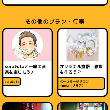
その他のプラン・行事
sora♪utaと一緒に音
オリジナル食器・雑貨
楽を楽しもう♪
を作ろう♡
sora♪uta
ポーセラーツサロン
rimóa（リモア）