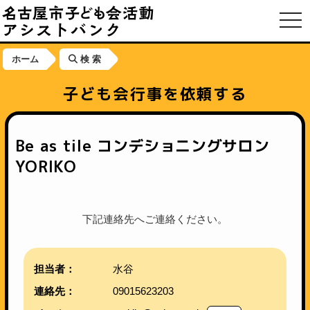
toggl
ホーム
検 索
子ども会行事を依頼する
Be as tile コンデショニングサロン
YORIKO
下記連絡先へご連絡ください。
担当者：
水谷
連絡先：
09015623203