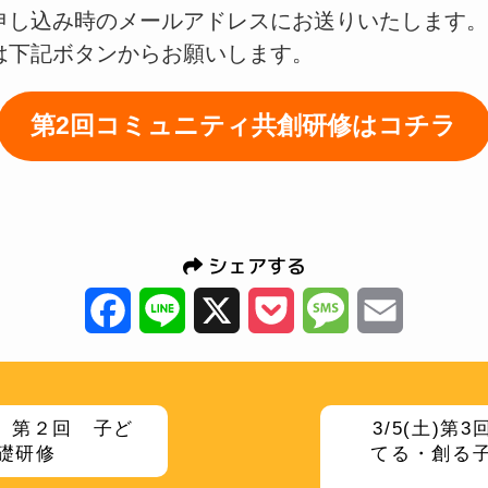
申し込み時のメールアドレスにお送りいたします
は下記ボタンからお願いします。
第2回コミュニティ共創研修はコチラ
シェアする
Facebook
Line
X
Pocket
Message
Email
月) 第２回 子ど
3/5(土)第
礎研修
てる・創る