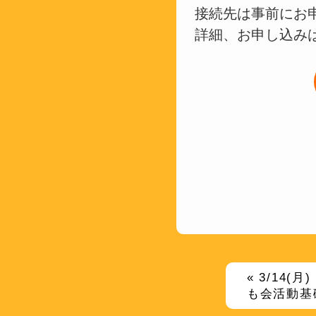
接続先は事前にお
詳細、お申し込み
« 3/14(
も会活動基