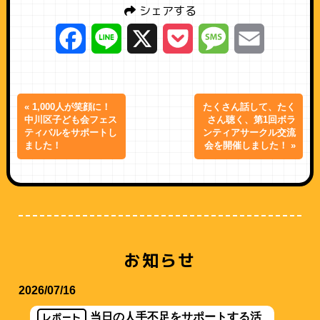
シェアする
Facebook
Line
X
Pocket
Message
Email
« 1,000人が笑顔に！
たくさん話して、たく
中川区子ども会フェス
さん聴く、第1回ボラ
ティバルをサポートし
ンティアサークル交流
ました！
会を開催しました！ »
お知らせ
2026/07/16
レポート
当日の人手不足をサポートする活