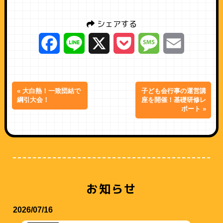
シェアする
Facebook
Line
X
Pocket
Message
Email
« 大白熱！一致団結で
子ども会行事の運営講
綱引大会！
座を開催！基礎研修レ
ポート »
お知らせ
2026/07/16