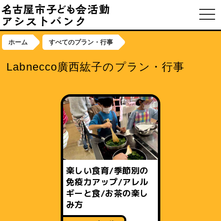
toggl
ホーム
すべてのプラン・行事
Labnecco廣西紘子のプラン・行事
楽しい食育/季節別の
免疫力アップ/アレル
ギーと食/お茶の楽し
み方