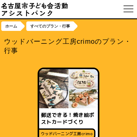
toggl
ホーム
すべてのプラン・行事
ウッドバーニング工房crimoのプラン・
行事
郵送できる！焼き絵ポ
ストカードづくり
ウッドバーニング工房crimo