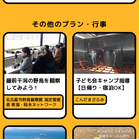
その他のプラン・行事
藤前干潟の野鳥を観察
子ども会キャンプ指導
してみよう！
【日帰り・宿泊OK】
名古屋市野鳥観察館 指定管理
こんだまさふみ
者 東海・稲永ネットワーク