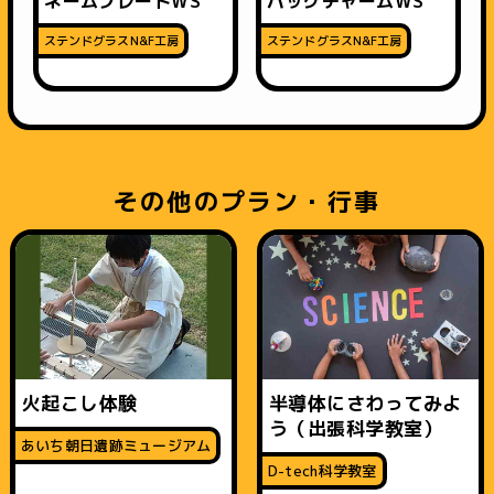
ネームプレートWS
バッグチャームWS
ステンドグラスN&F工房
ステンドグラスN&F工房
その他のプラン・行事
火起こし体験
半導体にさわってみよ
う（出張科学教室）
あいち朝日遺跡ミュージアム
D-tech科学教室