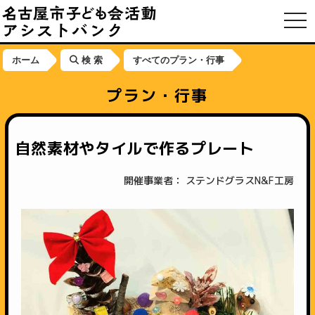
toggl
ホーム
検 索
すべてのプラン・行事
プラン・行事
自然素材やタイルで作るプレート
開催事業者： ステンドグラスN&F工房