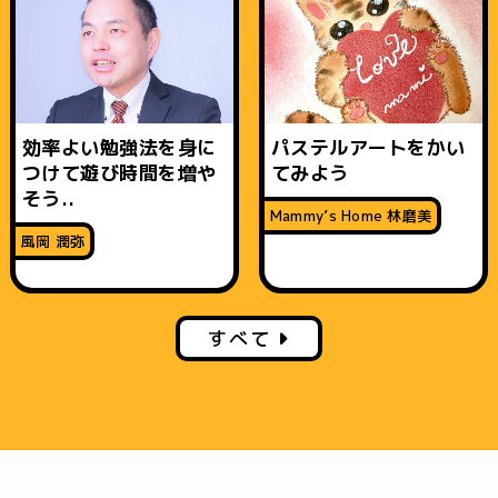
効率よい勉強法を身に
パステルアートをかい
つけて遊び時間を増や
てみよう
そう..
Mammy’s Home 林磨美
風岡 潤弥
すべて