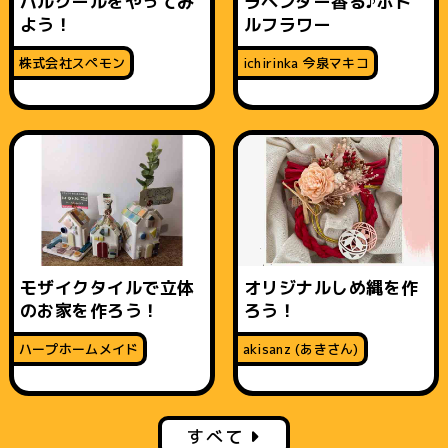
パルクールをやってみ
ラベンダー香る♪ボト
よう！
ルフラワー
株式会社スペモン
ichirinka 今泉マキコ
モザイクタイルで立体
オリジナルしめ縄を作
のお家を作ろう！
ろう！
ハープホームメイド
akisanz (あきさん)
すべて