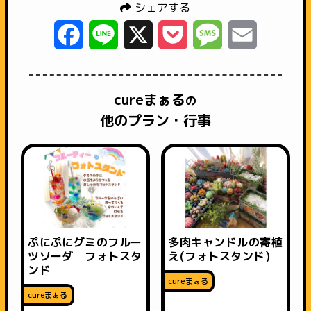
シェアする
Facebook
Line
X
Pocket
Message
Email
cureまぁる
の
他のプラン・行事
ぷにぷにグミのフルー
多肉キャンドルの寄植
ツソーダ フォトスタ
え(フォトスタンド)
ンド
cureまぁる
cureまぁる