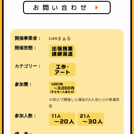
お問い合わせ
開催事業者：
cureまぁる
開催形態：
カテゴリー：
参加費：
※30人で開催した場合の1人当たりの単価目
安
参加人数：
備 考：