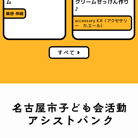
ム
クリームせっけん作り
♪
桑原 伸禎
accessory K.R（アクセサリ
ー カ.エール）
すべて