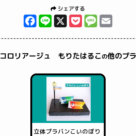
シェアする
Facebook
Line
X
Pocket
Message
Email
コロリアージュ もりたはるこ
他のプ
の
立体プラバンこいのぼり