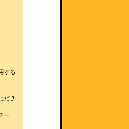
用する
ただき
チー