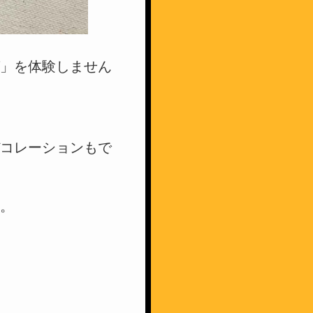
グ」を体験しません
デコレーションもで
す。