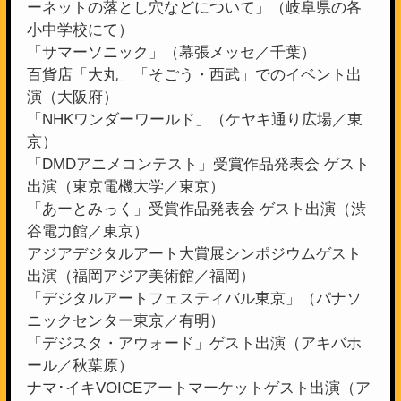
ーネットの落とし穴などについて」（岐阜県の各
小中学校にて）
「サマーソニック」（幕張メッセ／千葉）
百貨店「大丸」「そごう・西武」でのイベント出
演（大阪府）
「NHKワンダーワールド」（ケヤキ通り広場／東
京）
「DMDアニメコンテスト」受賞作品発表会 ゲスト
出演（東京電機大学／東京）
「あーとみっく」受賞作品発表会 ゲスト出演（渋
谷電力館／東京）
アジアデジタルアート大賞展シンポジウムゲスト
出演（福岡アジア美術館／福岡）
「デジタルアートフェスティバル東京」（パナソ
ニックセンター東京／有明）
「デジスタ・アウォード」ゲスト出演（アキバホ
ール／秋葉原）
ナマ･イキVOICEアートマーケットゲスト出演（ア