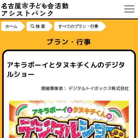
toggl
ホーム
検 索
すべてのプラン・行事
プラン・行事
アキラボーイとタヌキチくんのデジタ
ルショー
開催事業者： デジタルトイボックス株式会社