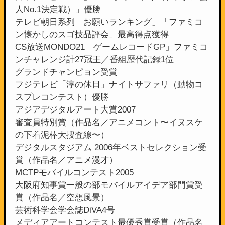
人No.1決定戦）」優勝
テレビ朝日系列「お願いランキング」「ファミコ
ン懐かしのスゴ技品評会」最高得点獲得
CS放送MONDO21「ゲームレコードGP」ファミコ
ンチャレンジ計27冠王／番組歴代記録1位
グランドチャンピョン受賞
フジテレビ「淳の休日」ナイトサファリ（動物コ
スプレコンテスト）優勝
アジアデジタルアート大賞2007
審査員特別賞（作品名／アニメコント〜イヌスケ
の下着泥棒大捜査線〜）
デジタルスタジアム 2006年ベストセレクション受
賞（作品名／アニメ漫才）
MCTPモバイルコンテスト2005
大阪府知事賞一般の部モバイルアイデア部門賞受
賞（作品名／空想風景）
芸術科学会学会誌DiVA4号
メディアアートコンテスト最優秀賞受賞（作品名