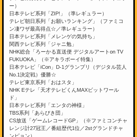
ー）
日本テレビ系列「ZIP!」（準レギュラー）
テレビ朝日系列「お願いランキング」（ファミコ
ン凄ワザ最高得点☆／準レギュラー）
日本テレビ系列「メレンゲの気持ち」
関西テレビ系列「ジャニ勉」
NHK総合「ろーかる直送便 デジタルアートon TV
FUKUOKA」（※アキラボーイ特集）
日本テレビ「iCon」D-1グランプリ（デジタル芸人
No.1決定戦）優勝☆
テレビ東京系列「おはスタ」
NHK Eテレ「天才テレビくんMAXビットワール
ド」
日本テレビ系列「エンタの神様」
TBS系列「あらびき団」
CS放送「ゲームレコードGP」（※ファミコンチャ
レンジ計27冠王／番組歴代1位／2stグランドチャ
ンピョン）