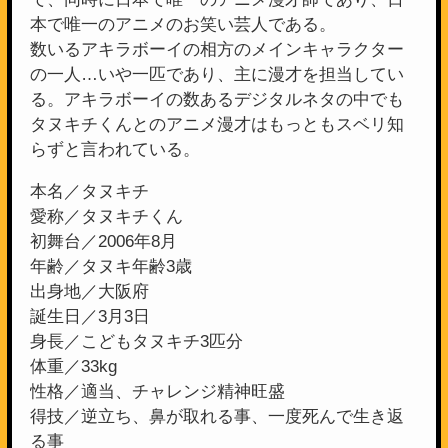
本で唯一のアニメのお笑い芸人である。
数いるアキラボーイの相方のメインキャラクター
の一人…いや一匹であり、主に漫才を担当してい
る。アキラボーイの数あるデジタルネタの中でも
タヌキチくんとのアニメ漫才はもっともスベリ知
らずと言われている。
本名／タヌキチ
愛称／タヌキチくん
初舞台／2006年8月
年齢／タヌキ年齢3歳
出身地／大阪府
誕生日／3月3日
身長／こどもタヌキチ3匹分
体重／33kg
性格／適当、チャレンジ精神旺盛
得技／逆立ち、鼻が取れる事、一度死んで生き返
る事