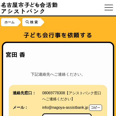
toggl
ホーム
検 索
子ども会行事を依頼する
宮田 香
下記連絡先へご連絡ください。
連絡先窓口：
08069778308
【アシストバンク窓口
へご連絡ください】
メール：
info@nagoya-assistbank.jp
コピー