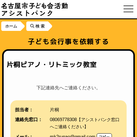
toggl
ホーム
検 索
子ども会行事を依頼する
片桐ピアノ・リトミック教室
下記連絡先へご連絡ください。
担当者：
片桐
連絡先窓口：
08069778308
【アシストバンク窓口
へご連絡ください】
メール：
mk2runao@gmail.com
コピー