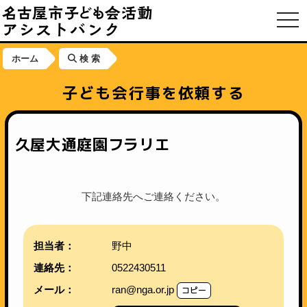
toggl
ホーム
検 索
子ども会行事を依頼する
久屋大通庭園フラリエ
下記連絡先へご連絡ください。
担当者：
野中
連絡先：
0522430511
メール：
ran@nga.or.jp
コピー