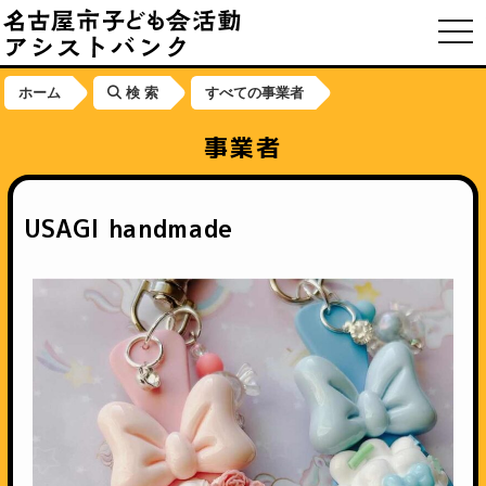
toggl
ホーム
検 索
すべての事業者
事業者
USAGI handmade