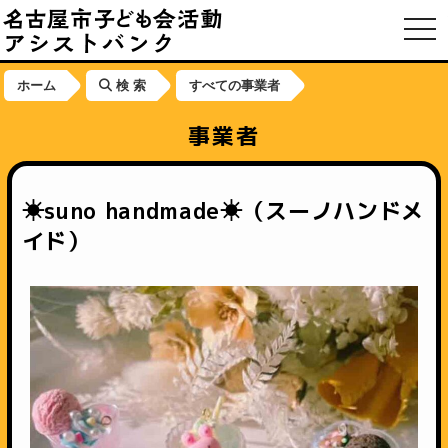
toggl
ホーム
検 索
すべての事業者
事業者
☀︎suno handmade☀︎（スーノハンドメ
イド）