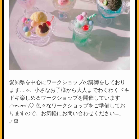
愛知県を中心にワークショップの講師をしており
ます︎︎𓂃⟡.· 小さなお子様から大人までわくわくドキ
ドキ楽しめるワークショップを開催しています
₍ᐢ⑅•ᴗ•⑅ᐢ₎♡ 色々なワークショップをご準備してお
りますので、お気軽にお問い合わせください𓂃
𓈒𓏸𑁍