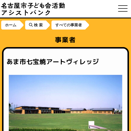
toggl
ホーム
検 索
すべての事業者
事業者
あま市七宝焼アートヴィレッジ