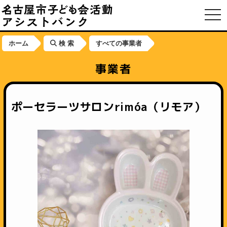
toggl
ホーム
検 索
すべての事業者
事業者
ポーセラーツサロンrimóa（リモア）