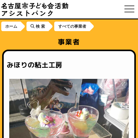
toggl
ホーム
検 索
すべての事業者
事業者
みほりの粘土工房