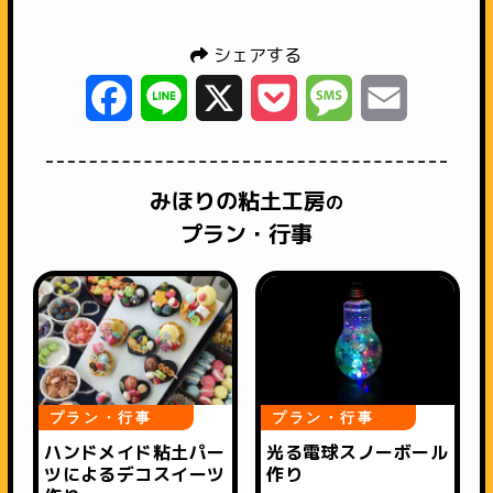
シェアする
Facebook
Line
X
Pocket
Message
Email
みほりの粘土工房
の
プラン・行事
プラン・行事
プラン・行事
ハンドメイド粘土パー
光る電球スノーボール
ツによるデコスイーツ
作り