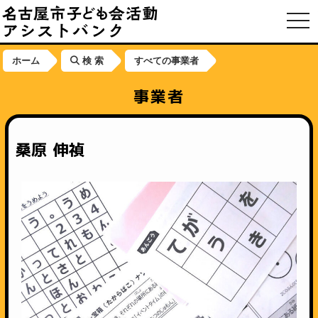
toggl
ホーム
検 索
すべての事業者
事業者
桑原 伸禎