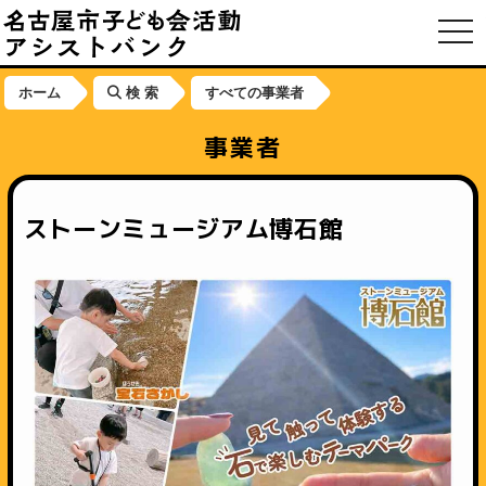
toggl
ホーム
検 索
すべての事業者
事業者
ストーンミュージアム博石館