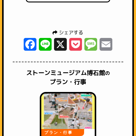
シェアする
Facebook
Line
X
Pocket
Message
Email
ストーンミュージアム博石館
の
プラン・行事
プラン・行事