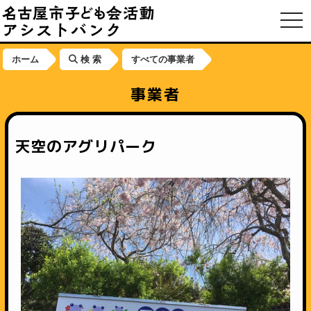
toggl
ホーム
検 索
すべての事業者
事業者
天空のアグリパーク