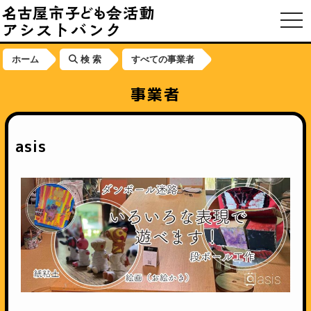
toggl
ホーム
検 索
すべての事業者
事業者
asis