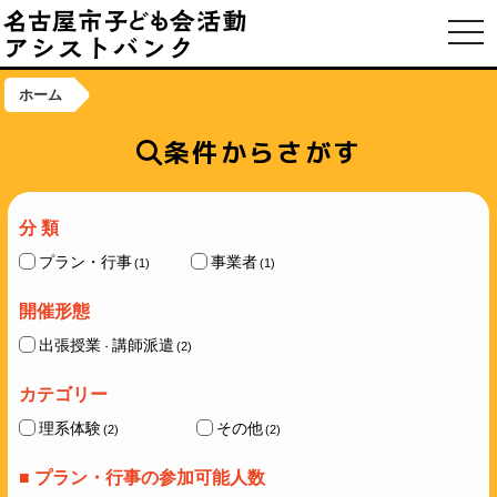
toggl
ホーム
条件からさがす
分 類
プラン・行事
事業者
(1)
(1)
開催形態
出張授業
講師派遣
(2)
・
カテゴリー
理系体験
その他
(2)
(2)
■ プラン・行事の参加可能人数